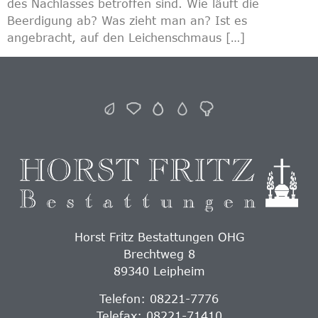
des Nachlasses betroffen sind. Wie läuft die
Beerdigung ab? Was zieht man an? Ist es
angebracht, auf den Leichenschmaus […]
Horst Fritz Bestattungen OHG
Brechtweg 8
89340 Leipheim
Telefon: 08221-7776
Telefax: 08221-71410