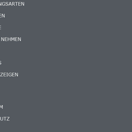
NGSARTEN
EN
E
 NEHMEN
S
ZEIGEN
M
HUTZ