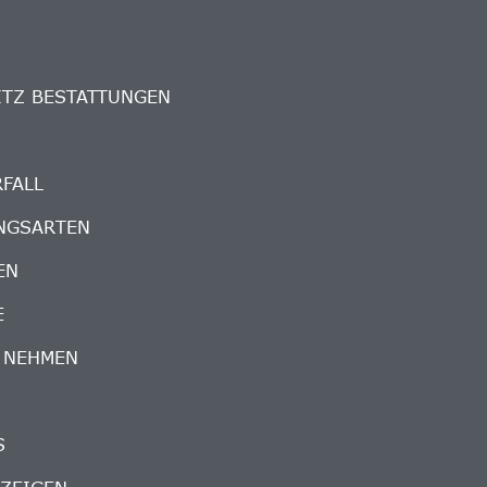
ITZ BESTATTUNGEN
RFALL
NGSARTEN
EN
E
 NEHMEN
S