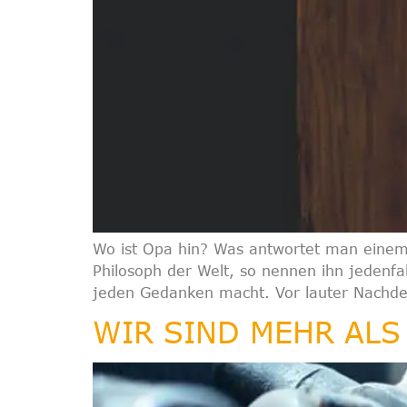
Wo ist Opa hin? Was antwortet man einem k
Philosoph der Welt, so nennen ihn jedenfal
jeden Gedanken macht. Vor lauter Nachde
WIR SIND MEHR ALS