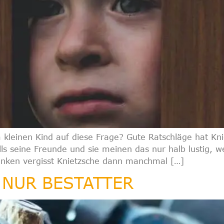
leinen Kind auf diese Frage? Gute Ratschläge hat Knietz
ls seine Freunde und sie meinen das nur halb lustig, wei
nken vergisst Knietzsche dann manchmal […]
 NUR BESTATTER